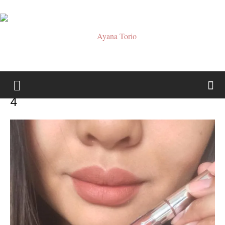
Ayana
4
Torio