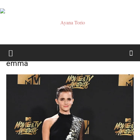
Ayana
emma
Torio