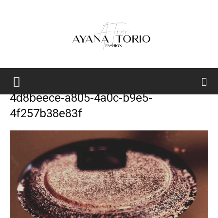
Ayana
4d8beece-a805-4a0c-b9e5-
4f257b38e83f
Torio